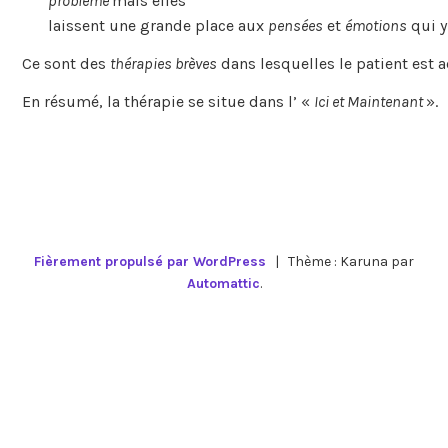
problème
mais elles
laissent une grande place aux
pensées
et
émotions
qui y
Ce sont des
thérapies brèves
dans lesquelles le patient est a
En résumé, la thérapie se situe dans l’ «
Ici et Maintenant
».
Fièrement propulsé par WordPress
|
Thème : Karuna par
Automattic
.